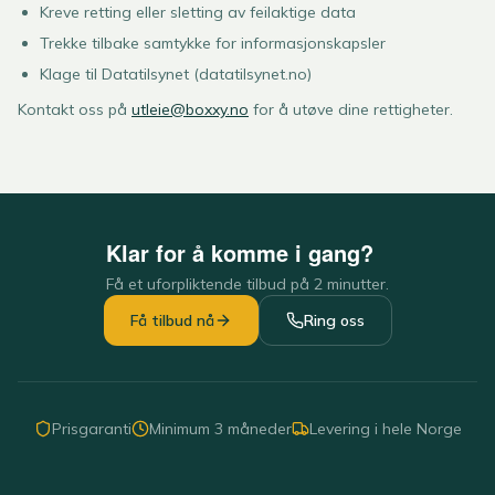
Kreve retting eller sletting av feilaktige data
Trekke tilbake samtykke for informasjonskapsler
Klage til Datatilsynet (datatilsynet.no)
Kontakt oss på
utleie@boxxy.no
for å utøve dine rettigheter.
Klar for å komme i gang?
Få et uforpliktende tilbud på 2 minutter.
Få tilbud nå
Ring oss
Prisgaranti
Minimum 3 måneder
Levering i hele Norge