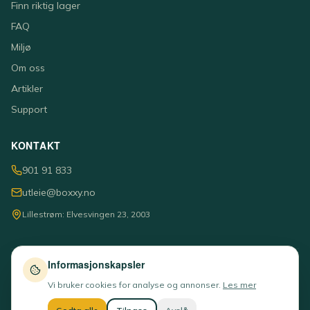
Finn riktig lager
FAQ
Miljø
Om oss
Artikler
Support
KONTAKT
901 91 833
utleie@boxxy.no
Lillestrøm: Elvesvingen 23, 2003
Informasjonskapsler
© 2026 Boxxy AS · Org.nr: 931 411 893
Vi bruker cookies for analyse og annonser.
Les mer
Personvern
Informasjonskapsler
Norsk selskap 🇳🇴 · Lillestrøm