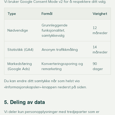
Vi bruker Google Consent Mode v2 for å respektere ditt valg.
Type
Formål
Varighet
Grunnleggende
12
Nødvendige
funksjonalitet,
måneder
samtykkevalg
14
Statistikk (GA4)
Anonym trafikkmåling
måneder
Markedsføring
Konverteringssporing og
90
(Google Ads)
remarketing
dager
Du kan endre ditt samtykke når som helst via
«Informasjonskapsler»-knappen nederst på siden.
5. Deling av data
Vi deler kun personopplysninger med tredjeparter som er