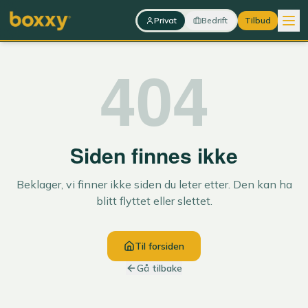
Hopp til innhold
Privat
Bedrift
Tilbud
404
Siden finnes ikke
Beklager, vi finner ikke siden du leter etter. Den kan ha
blitt flyttet eller slettet.
Til forsiden
Gå tilbake