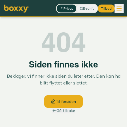
Hopp til innhold
Privat
Bedrift
Tilbud
404
Siden finnes ikke
Beklager, vi finner ikke siden du leter etter. Den kan ha
blitt flyttet eller slettet.
Til forsiden
Gå tilbake