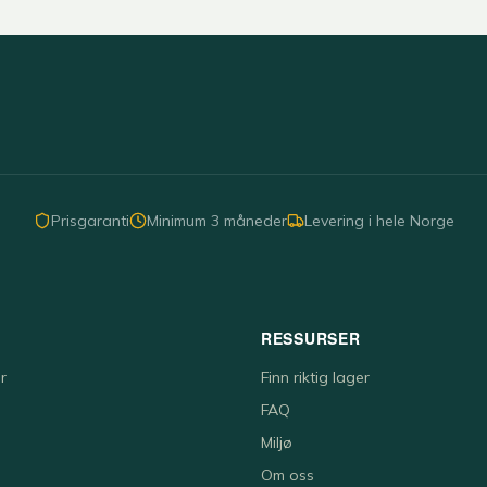
Prisgaranti
Minimum 3 måneder
Levering i hele Norge
RESSURSER
r
Finn riktig lager
FAQ
Miljø
Om oss