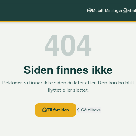
Mobilt Minilager
Mini
404
Siden finnes ikke
Beklager, vi finner ikke siden du leter etter. Den kan ha blitt
flyttet eller slettet.
Til forsiden
Gå tilbake