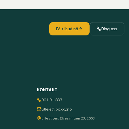
Få tilbud nå
Ring oss
KONTAKT
901 91 833
utleie@boxxy.no
Lillestrøm: Elvesvingen 23, 2003