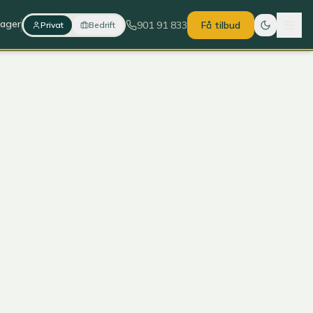
lager
901 91 833
Få tilbud
Privat
Bedrift