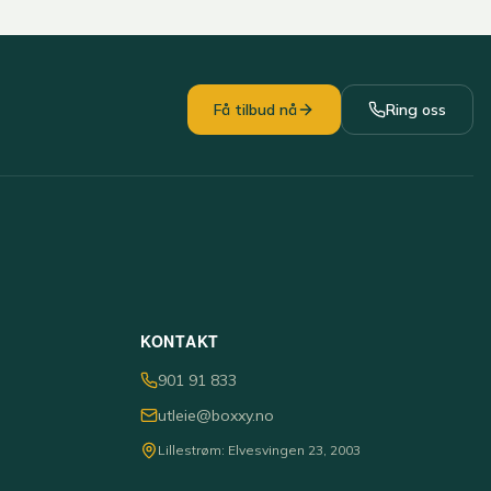
Få tilbud nå
Ring oss
KONTAKT
901 91 833
utleie@boxxy.no
Lillestrøm: Elvesvingen 23, 2003