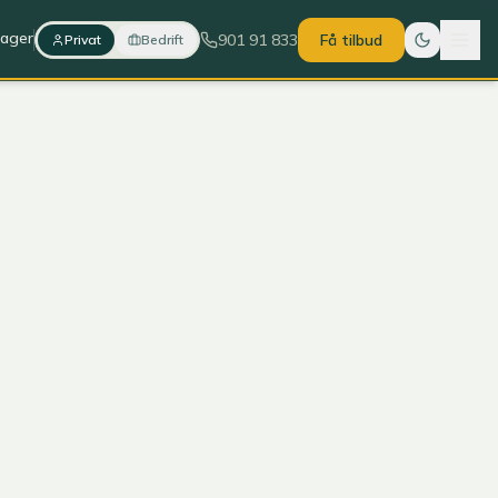
lager
901 91 833
Få tilbud
Privat
Bedrift