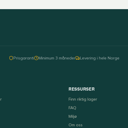
Prisgaranti
Minimum 3 måneder
Levering i hele Norge
RESSURSER
r
Finn riktig lager
FAQ
Miljø
Om oss