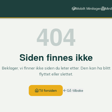
Mobilt Minilager
Mini
404
Siden finnes ikke
Beklager, vi finner ikke siden du leter etter. Den kan ha blitt
flyttet eller slettet.
Til forsiden
Gå tilbake