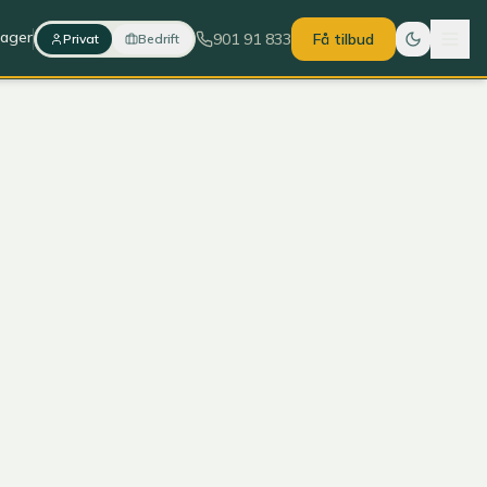
lager
901 91 833
Få tilbud
Privat
Bedrift