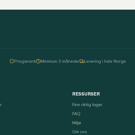
Prisgaranti
Minimum 3 måneder
Levering i hele Norge
RESSURSER
r
Finn riktig lager
FAQ
Miljø
Om oss