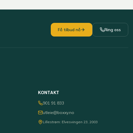
Få tilbud nå
Ring oss
KONTAKT
901 91 833
utleie@boxxy.no
Lillestrøm: Elvesvingen 23, 2003