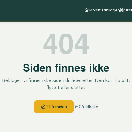
Mobilt Minilager
Mini
404
Siden finnes ikke
Beklager, vi finner ikke siden du leter etter. Den kan ha blitt
flyttet eller slettet.
Til forsiden
Gå tilbake