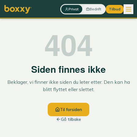
Hopp til innhold
Privat
Bedrift
Tilbud
404
Siden finnes ikke
Beklager, vi finner ikke siden du leter etter. Den kan ha
blitt flyttet eller slettet.
Til forsiden
Gå tilbake