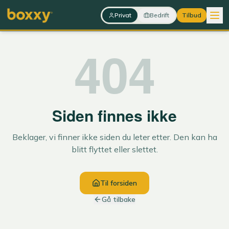
Hopp til innhold
Privat
Bedrift
Tilbud
404
Siden finnes ikke
Beklager, vi finner ikke siden du leter etter. Den kan ha
blitt flyttet eller slettet.
Til forsiden
Gå tilbake