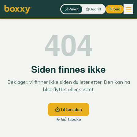
Hopp til innhold
Privat
Bedrift
Tilbud
404
Siden finnes ikke
Beklager, vi finner ikke siden du leter etter. Den kan ha
blitt flyttet eller slettet.
Til forsiden
Gå tilbake