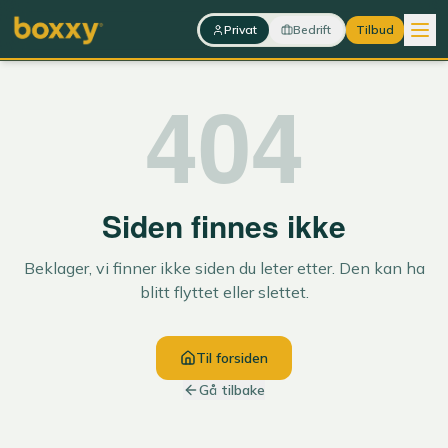
Hopp til innhold
Privat
Bedrift
Tilbud
404
Siden finnes ikke
Beklager, vi finner ikke siden du leter etter. Den kan ha
blitt flyttet eller slettet.
Til forsiden
Gå tilbake