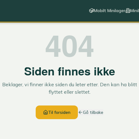
Mobilt Minilager
Mini
404
Siden finnes ikke
Beklager, vi finner ikke siden du leter etter. Den kan ha blitt
flyttet eller slettet.
Til forsiden
Gå tilbake