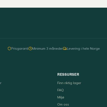
Prisgaranti
Minimum 3 måneder
Levering i hele Norge
RESSURSER
r
Finn riktig lager
FAQ
Miljø
Om oss