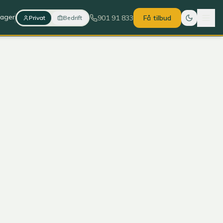
lager
901 91 833
Få tilbud
Privat
Bedrift