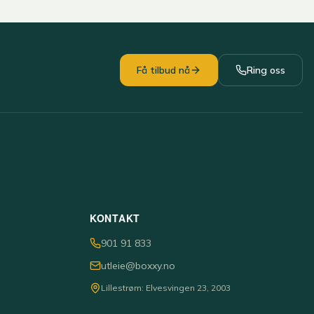
Få tilbud nå
Ring oss
KONTAKT
901 91 833
utleie@boxxy.no
Lillestrøm: Elvesvingen 23, 2003