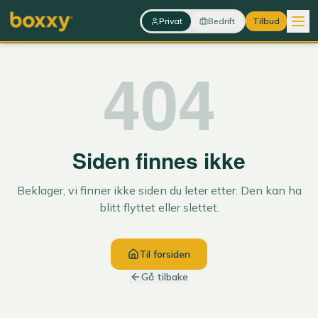
Hopp til innhold
Privat
Bedrift
Tilbud
404
Siden finnes ikke
Beklager, vi finner ikke siden du leter etter. Den kan ha
blitt flyttet eller slettet.
Til forsiden
Gå tilbake