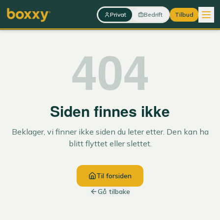
Hopp til innhold
Privat
Bedrift
Tilbud
404
Siden finnes ikke
Beklager, vi finner ikke siden du leter etter. Den kan ha
blitt flyttet eller slettet.
Til forsiden
Gå tilbake