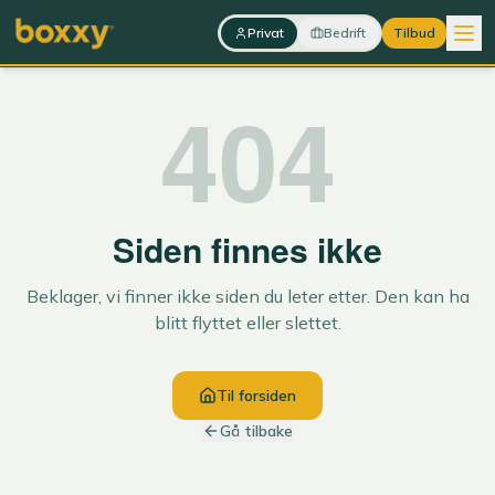
Hopp til innhold
Privat
Bedrift
Tilbud
404
Siden finnes ikke
Beklager, vi finner ikke siden du leter etter. Den kan ha
blitt flyttet eller slettet.
Til forsiden
Gå tilbake