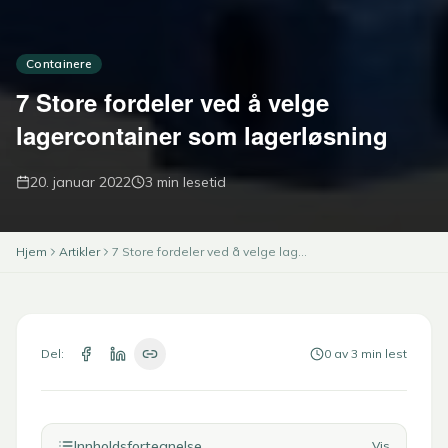
Containere
7 Store fordeler ved å velge
lagercontainer som lagerløsning
20. januar 2022
3
min lesetid
Hjem
Artikler
7 Store fordeler ved å velge lagercontainer som lagerløsning
Del:
0
av
3
min lest
Innholdsfortegnelse
Vis