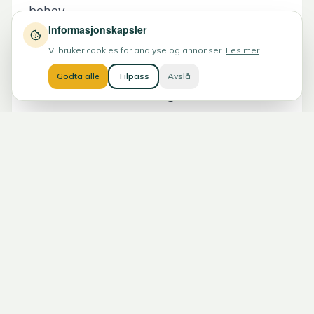
behov.
Informasjonskapsler
Ta kontakt med oss i dag for en hyggelig
Vi bruker cookies for analyse og annonser.
Les mer
container-prat!
Godta alle
Tilpass
Avslå
I vår verden er alt mulig!
Trenger du lagringsplass?
Boxxy® leverer lagercontainere rett hjem
til deg — uansett hvor i Norge du bor. Vi
tar oss av transporten, og du får fleksibel
lagring uten bindingstid.
Få et
uforpliktende pristilbud på 2 minutter
.